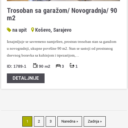
Trosoban sa garažom/ Novogradnja/ 90
m2
na upit
Koševo, Sarajevo
Iznajmljuje se savremeno namješten, prostran trosoban stan sa garažom
u novogradnji, ukupne površine 90 m2. Stan se sastoji od prostranog
dnevnog boravka sa kuhinjom i trpezarijom,…
ID: 1789-1
90 m2
3
1
DETALJNIJE
1
2
3
Naredna »
Zadnja »