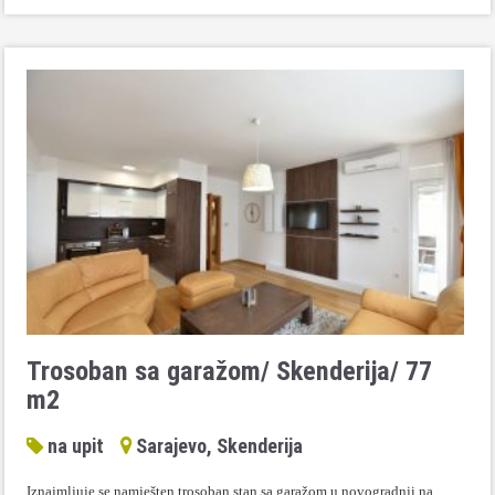
Trosoban sa garažom/ Skenderija/ 77
m2
na upit
Sarajevo, Skenderija
Iznajmljuje se namješten trosoban stan sa garažom u novogradnji na