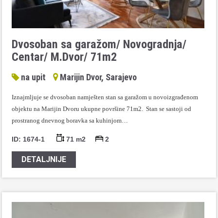
Dvosoban sa garažom/ Novogradnja/
Centar/ M.Dvor/ 71m2
na upit
Marijin Dvor, Sarajevo
Iznajmljuje se dvosoban namješten stan sa garažom u novoizgrađenom
objektu na Marijin Dvoru ukupne površine 71m2. Stan se sastoji od
prostranog dnevnog boravka sa kuhinjom…
ID: 1674-1
71 m2
2
DETALJNIJE