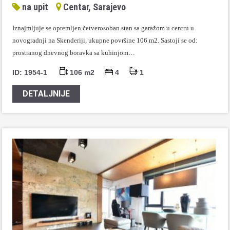
na upit
Centar, Sarajevo
Iznajmljuje se opremljen četverosoban stan sa garažom u centru u
novogradnji na Skenderiji, ukupne površine 106 m2. Sastoji se od:
prostranog dnevnog boravka sa kuhinjom…
ID: 1954-1
106 m2
4
1
DETALJNIJE