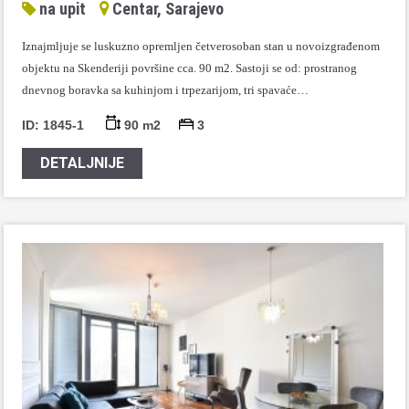
na upit
Centar, Sarajevo
Iznajmljuje se luskuzno opremljen četverosoban stan u novoizgrađenom
objektu na Skenderiji površine cca. 90 m2. Sastoji se od: prostranog
dnevnog boravka sa kuhinjom i trpezarijom, tri spavaće…
ID: 1845-1
90 m2
3
DETALJNIJE