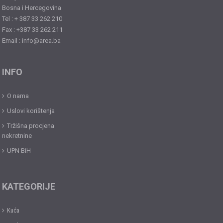
Bosna i Hercegovina
Tel : + 387 33 262 210
Fax : +387 33 262 211
Email : info@area.ba
INFO
O nama
Uslovi korištenja
Tržišna procjena
nekretnine
UPN BiH
KATEGORIJE
Kuća