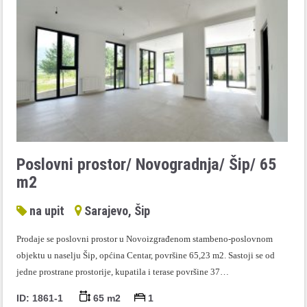
Poslovni prostor/ Novogradnja/ Šip/ 65
m2
na upit
Sarajevo, Šip
Prodaje se poslovni prostor u Novoizgrađenom stambeno-poslovnom
objektu u naselju Šip, općina Centar, površine 65,23 m2. Sastoji se od
jedne prostrane prostorije, kupatila i terase površine 37…
ID: 1861-1
65 m2
1