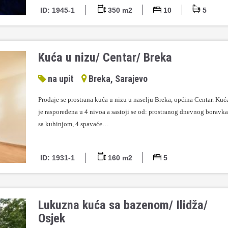
ID: 1945-1
350 m2
10
5
Kuća u nizu/ Centar/ Breka
na upit
Breka, Sarajevo
Prodaje se prostrana kuća u nizu u naselju Breka, općina Centar. Kuć
je raspoređena u 4 nivoa a sastoji se od: prostranog dnevnog boravka
sa kuhinjom, 4 spavaće…
ID: 1931-1
160 m2
5
Lukuzna kuća sa bazenom/ Ilidža/
Osjek