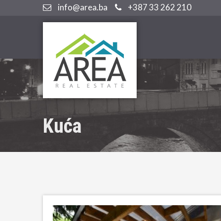
info@area.ba
+387 33 262 210
Kuća