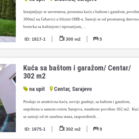
Iznajmljuje se savremena, prostrana kuća s baštom i garažom, površi
300m2 na Grbavici u blizini OHR-a. Sastoji se od prostranog dnevn
boravka sa kuhinjom i trpezarijom,…
ID: 1817-1
300 m2
5
Kuća sa baštom i garažom/ Centar/
302 m2
na upit
Centar, Sarajevo
Prodaje se atraktivna kuća, novije gradnje, sa baštom i garažom,
smještena u samom centru Sarajeva, stambene površine 302 m2. Kuć
se sastoji od tri zasebna stana, raspoređenih…
ID: 1875-1
302 m2
9