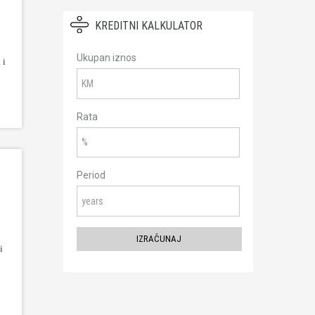
KREDITNI KALKULATOR
Ukupan iznos
 i
Rata
Period
i