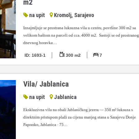
m2
na upit
Kromolj, Sarajevo
Iznajmljuje se prostrana luksuzna vila u centru, površine 300 m2 sa
velikom baštom na parceli od cca. 4000 m2. Sastoji se od prostranog
dnevnog boravka…
ID: 1693-1
300 m2
7
Vila/ Jablanica
na upit
Jablanica
Ekskluzivna vila na obali Jablaničkog jezera — 350 m² luksuza s
direktnim pristupom plaži za cijenu manjeg stana u Sarajevu Donje
Paprasko, Jablanica · 75…