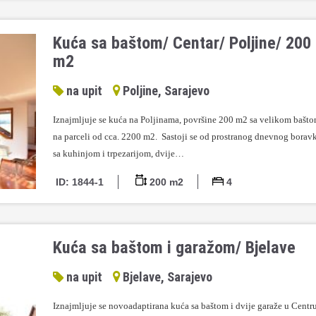
Kuća sa baštom/ Centar/ Poljine/ 200
m2
na upit
Poljine, Sarajevo
Iznajmljuje se kuća na Poljinama, površine 200 m2 sa velikom bašt
na parceli od cca. 2200 m2. Sastoji se od prostranog dnevnog borav
sa kuhinjom i trpezarijom, dvije…
ID: 1844-1
200 m2
4
Kuća sa baštom i garažom/ Bjelave
na upit
Bjelave, Sarajevo
Iznajmljuje se novoadaptirana kuća sa baštom i dvije garaže u Centr