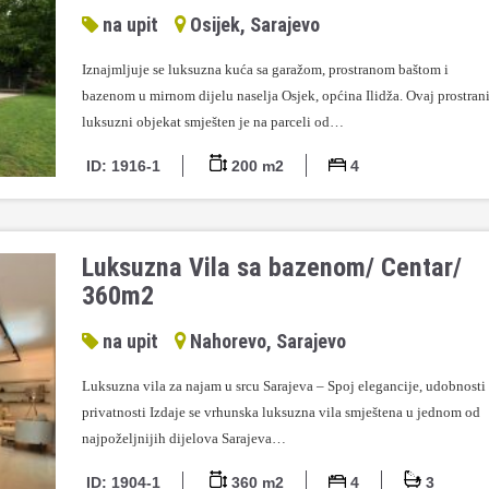
na upit
Osijek, Sarajevo
Iznajmljuje se luksuzna kuća sa garažom, prostranom baštom i
bazenom u mirnom dijelu naselja Osjek, općina Ilidža. Ovaj prostrani
luksuzni objekat smješten je na parceli od…
ID: 1916-1
200 m2
4
Luksuzna Vila sa bazenom/ Centar/
360m2
na upit
Nahorevo, Sarajevo
Luksuzna vila za najam u srcu Sarajeva – Spoj elegancije, udobnosti 
privatnosti Izdaje se vrhunska luksuzna vila smještena u jednom od
najpoželjnijih dijelova Sarajeva…
ID: 1904-1
360 m2
4
3