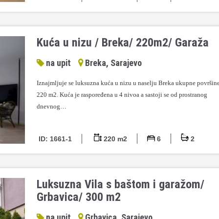
Kuća u nizu / Breka/ 220m2/ Garaža
na upit
Breka, Sarajevo
Iznajmljuje se luksuzna kuća u nizu u naselju Breka ukupne površin
220 m2. Kuća je raspoređena u 4 nivoa a sastoji se od prostranog
dnevnog…
ID: 1661-1
220 m2
6
2
Luksuzna Vila s baštom i garažom/
Grbavica/ 300 m2
na upit
Grbavica, Sarajevo