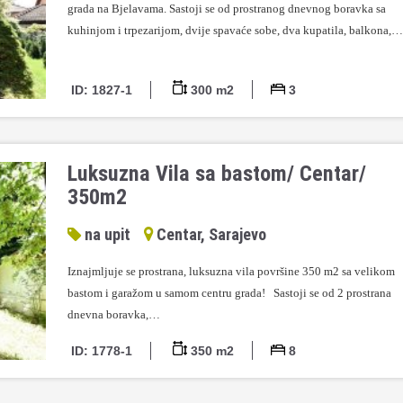
grada na Bjelavama. Sastoji se od prostranog dnevnog boravka sa
kuhinjom i trpezarijom, dvije spavaće sobe, dva kupatila, balkona,…
ID: 1827-1
300 m2
3
Luksuzna Vila sa bastom/ Centar/
350m2
na upit
Centar, Sarajevo
Iznajmljuje se prostrana, luksuzna vila površine 350 m2 sa velikom
bastom i garažom u samom centru grada! Sastoji se od 2 prostrana
dnevna boravka,…
ID: 1778-1
350 m2
8