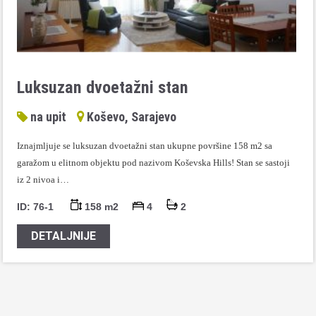
Luksuzan dvoetažni stan
na upit
Koševo, Sarajevo
Iznajmljuje se luksuzan dvoetažni stan ukupne površine 158 m2 sa
garažom u elitnom objektu pod nazivom Koševska Hills! Stan se sastoji
iz 2 nivoa i…
ID: 76-1
158 m2
4
2
DETALJNIJE