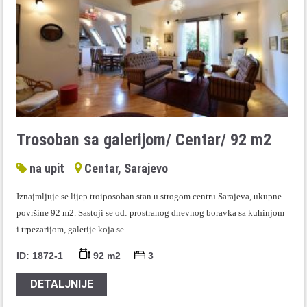
Trosoban sa galerijom/ Centar/ 92 m2
na upit
Centar, Sarajevo
Iznajmljuje se lijep troiposoban stan u strogom centru Sarajeva, ukupne
površine 92 m2. Sastoji se od: prostranog dnevnog boravka sa kuhinjom
i trpezarijom, galerije koja se…
ID: 1872-1
92 m2
3
DETALJNIJE