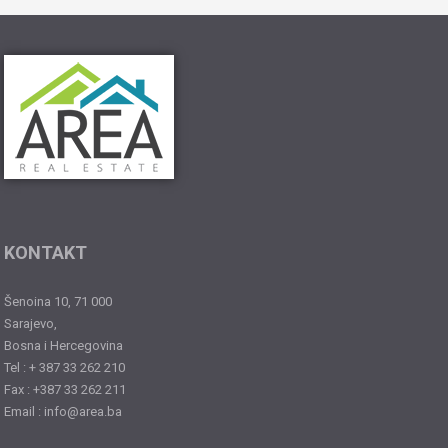
KONTAKT
Šenoina 10, 71 000
Sarajevo,
Bosna i Hercegovina
Tel : + 387 33 262 210
Fax : +387 33 262 211
Email : info@area.ba