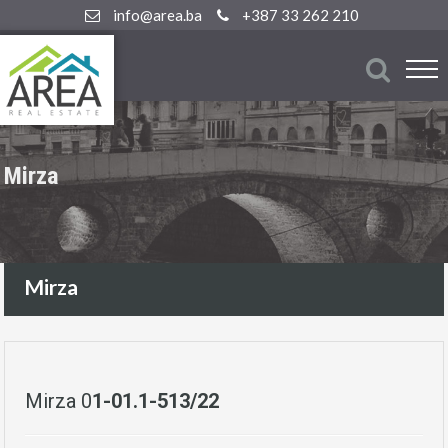
info@area.ba
+387 33 262 210
Mirza
Mirza
Mirza 0
1-01.1-513/22