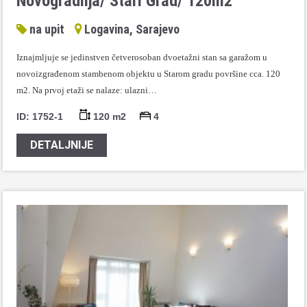
Novogradnja/ Stari Grad/ 120m2
na upit
Logavina, Sarajevo
Iznajmljuje se jedinstven četverosoban dvoetažni stan sa garažom u
novoizgrađenom stambenom objektu u Starom gradu površine cca. 120
m2. Na prvoj etaži se nalaze: ulazni…
ID: 1752-1
120 m2
4
DETALJNIJE