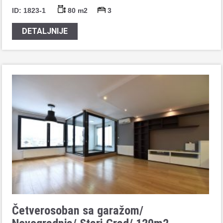
ID: 1823-1
80 m2
3
DETALJNIJE
Četverosoban sa garažom/