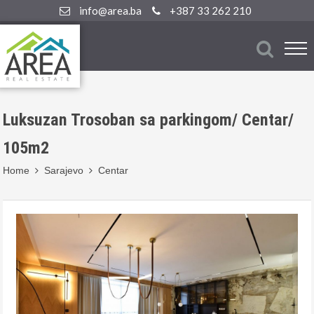
info@area.ba
+387 33 262 210
Luksuzan Trosoban sa parkingom/ Centar/
105m2
Home
Sarajevo
Centar