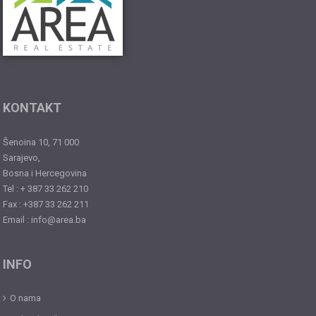
KONTAKT
Šenoina 10, 71 000
Sarajevo,
Bosna i Hercegovina
Tel : + 387 33 262 210
Fax : +387 33 262 211
Email : info@area.ba
INFO
O nama