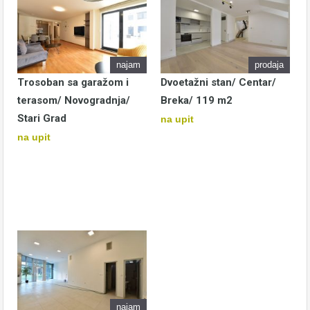
najam
prodaja
Trosoban sa garažom i
Dvoetažni stan/ Centar/
terasom/ Novogradnja/
Breka/ 119 m2
Stari Grad
na upit
na upit
najam