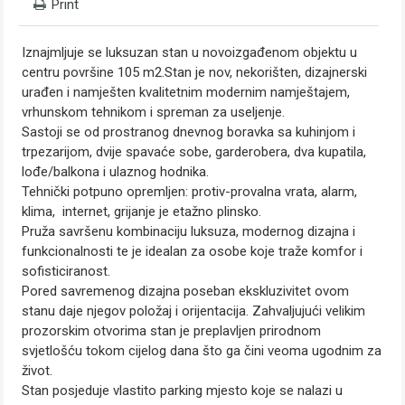
Print
Iznajmljuje se luksuzan stan u novoizgađenom objektu u
centru površine 105 m2.Stan je nov, nekorišten, dizajnerski
urađen i namješten kvalitetnim modernim namještajem,
vrhunskom tehnikom i spreman za useljenje.
Sastoji se od prostranog dnevnog boravka sa kuhinjom i
trpezarijom, dvije spavaće sobe, garderobera, dva kupatila,
lođe/balkona i ulaznog hodnika.
Tehnički potpuno opremljen: protiv-provalna vrata, alarm,
klima, internet, grijanje je etažno plinsko.
Pruža savršenu kombinaciju luksuza, modernog dizajna i
funkcionalnosti te je idealan za osobe koje traže komfor i
sofisticiranost.
Pored savremenog dizajna poseban ekskluzivitet ovom
stanu daje njegov položaj i orijentacija. Zahvaljujući velikim
prozorskim otvorima stan je preplavljen prirodnom
svjetlošću tokom cijelog dana što ga čini veoma ugodnim za
život.
Stan posjeduje vlastito parking mjesto koje se nalazi u