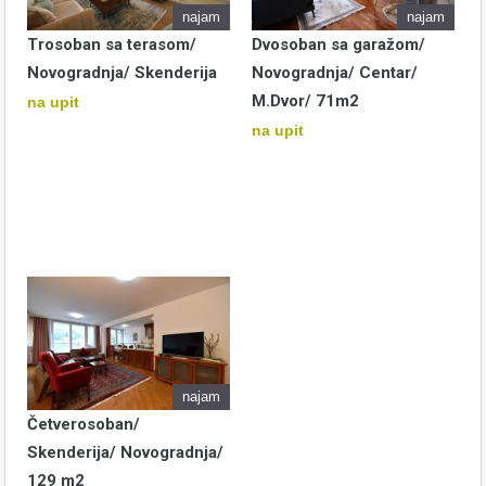
najam
najam
Trosoban sa terasom/
Dvosoban sa garažom/
Novogradnja/ Skenderija
Novogradnja/ Centar/
M.Dvor/ 71m2
na upit
na upit
najam
Četverosoban/
Skenderija/ Novogradnja/
129 m2