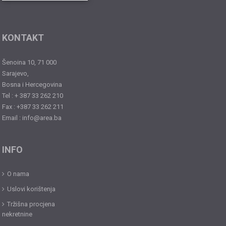
KONTAKT
Šenoina 10, 71 000
Sarajevo,
Bosna i Hercegovina
Tel : + 387 33 262 210
Fax : +387 33 262 211
Email : info@area.ba
INFO
O nama
Uslovi korištenja
Tržišna procjena
nekretnine