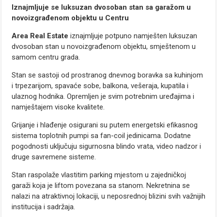
Iznajmljuje se luksuzan dvosoban stan sa garažom u
novoizgrađenom objektu u Centru
Area Real Estate
iznajmljuje potpuno namješten luksuzan
dvosoban stan u novoizgrađenom objektu, smještenom u
samom centru grada.
Stan se sastoji od prostranog dnevnog boravka sa kuhinjom
i trpezarijom, spavaće sobe, balkona, vešeraja, kupatila i
ulaznog hodnika. Opremljen je svim potrebnim uređajima i
namještajem visoke kvalitete.
Grijanje i hlađenje osigurani su putem energetski efikasnog
sistema toplotnih pumpi sa fan-coil jedinicama. Dodatne
pogodnosti uključuju sigurnosna blindo vrata, video nadzor i
druge savremene sisteme.
Stan raspolaže vlastitim parking mjestom u zajedničkoj
garaži koja je liftom povezana sa stanom. Nekretnina se
nalazi na atraktivnoj lokaciji, u neposrednoj blizini svih važnijih
institucija i sadržaja.