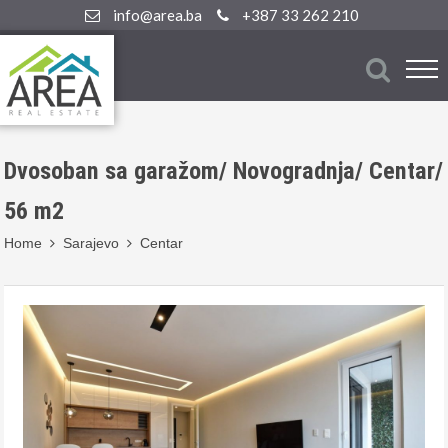
info@area.ba
+387 33 262 210
Dvosoban sa garažom/ Novogradnja/ Centar/
56 m2
Home
Sarajevo
Centar