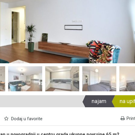
najam
na upi
Prin
Dodaj u favorite
tan u novogradnji u centru grada ukupne povrsine 65 m2.