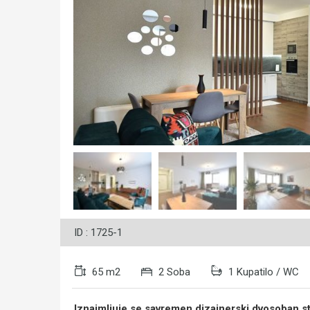
ID : 1725-1
65 m2
2 Soba
1 Kupatilo / WC
Iznajmljuje se savremen dizajnerski dvosoban s