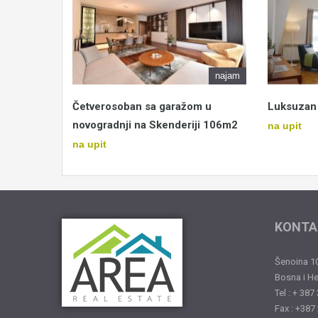
najam
Četverosoban sa garažom u
Luksuzan 
novogradnji na Skenderiji 106m2
na upit
na upit
KONTA
Šenoina 10
Bosna i H
Tel : + 387
Fax : +387