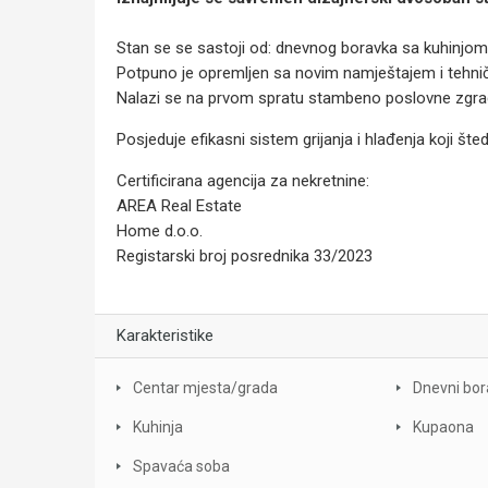
Stan se se sastoji od: dnevnog boravka sa kuhinjom i
Potpuno je opremljen sa novim namještajem i tehni
Nalazi se na prvom spratu stambeno poslovne zgrad
Posjeduje efikasni sistem grijanja i hlađenja koji šted
Certificirana agencija za nekretnine:
AREA Real Estate
Home d.o.o.
Registarski broj posrednika 33/2023
Karakteristike
Centar mjesta/grada
Dnevni bo
Kuhinja
Kupaona
Spavaća soba