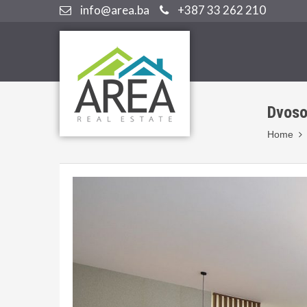
info@area.ba
+387 33 262 210
Dvoso
Home