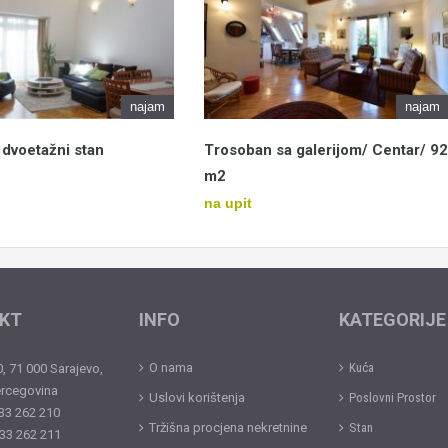
najam
najam
dvoetažni stan
Trosoban sa galerijom/ Centar/ 92
m2
na upit
KT
INFO
KATEGORIJE
O nama
Kuća
, 71 000 Sarajevo,
ercegovina
Uslovi korištenja
Poslovni Prostor
 33 262 210
Tržišna procjena nekretnine
Stan
 33 262 211